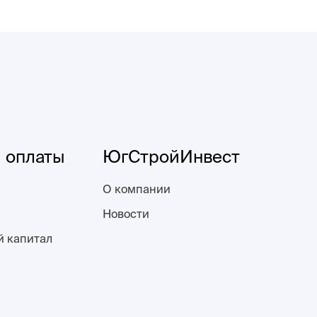
 оплаты
ЮгСтройИнвест
О компании
Новости
й капитал