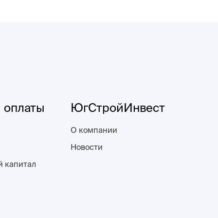
 оплаты
ЮгСтройИнвест
О компании
Новости
й капитал