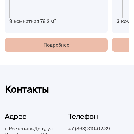
2
3-комнатная 79,2 м
3-комн
Подробнее
Контакты
Адрес
Телефон
г. Ростов-на-Дону, ул.
+7 (863) 310-02-39