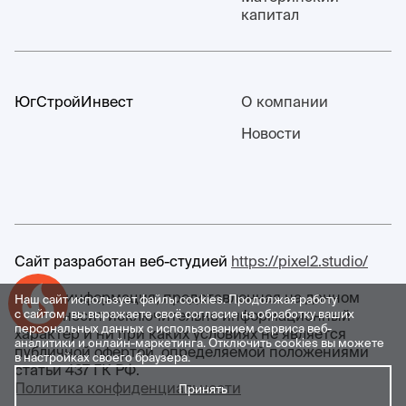
капитал
ЮгСтройИнвест
О компании
Новости
Сайт разработан веб-студией
https://pixel2.studio/
Любая информация, представленная на данном
Наш сайт использует файлы cookies. Продолжая работу
Успейте купить коммерческое помещение
сайте, носит исключительно информационный
с сайтом, вы выражаете своё согласие на обработку ваших
персональных данных с использованием сервиса веб-
характер и ни при каких условиях не является
аналитики и онлайн-маркетинга. Отключить cookies вы можете
публичной офертой, определяемой положениями
в настройках своего браузера.
статьи 437 ГК РФ.
Политика конфиденциальности
Принять