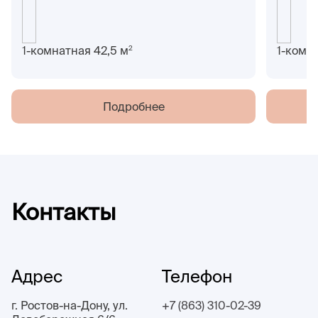
2
1-комнатная 42,5 м
1-комн
Подробнее
Контакты
Адрес
Телефон
г. Ростов-на-Дону, ул.
+7 (863) 310-02-39