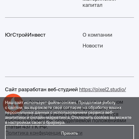
капитал
ЮгСтройИнвест
О компании
Новости
Сайт разработан веб-студией
https://pixel2.studio/
Любая информация, представленная на данном
Наш сайт использует файлы cookies. Продолжая работу
Успейте купить коммерческое помещение
сайте, носит исключительно информационный
с сайтом, вы выражаете своё согласие на обработку ваших
персональных данных с использованием сервиса веб-
характер и ни при каких условиях не является
аналитики и онлайн-маркетинга. Отключить cookies вы можете
публичной офертой, определяемой положениями
в настройках своего браузера.
статьи 437 ГК РФ.
Политика конфиденциальности
Принять