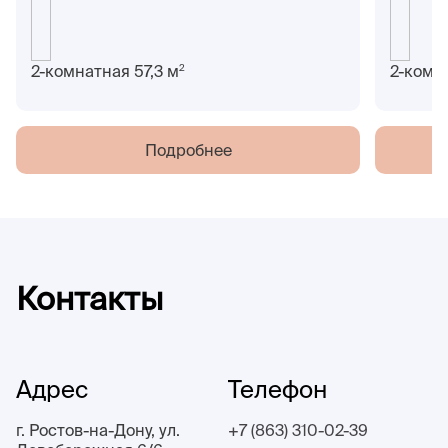
2
2-комнатная 57,3 м
2-комн
Подробнее
Контакты
Адрес
Телефон
г. Ростов-на-Дону, ул.
+7 (863) 310-02-39