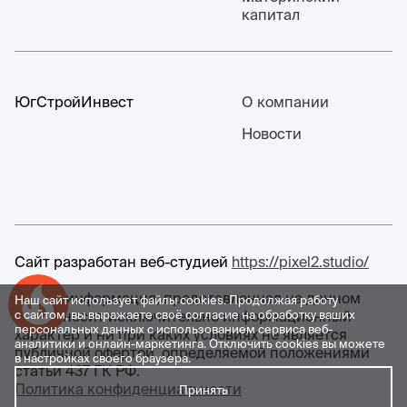
капитал
ЮгСтройИнвест
О компании
Новости
Сайт разработан веб-студией
https://pixel2.studio/
Любая информация, представленная на данном
Наш сайт использует файлы cookies. Продолжая работу
Успейте купить коммерческое помещение
сайте, носит исключительно информационный
с сайтом, вы выражаете своё согласие на обработку ваших
персональных данных с использованием сервиса веб-
характер и ни при каких условиях не является
аналитики и онлайн-маркетинга. Отключить cookies вы можете
публичной офертой, определяемой положениями
в настройках своего браузера.
статьи 437 ГК РФ.
Политика конфиденциальности
Принять