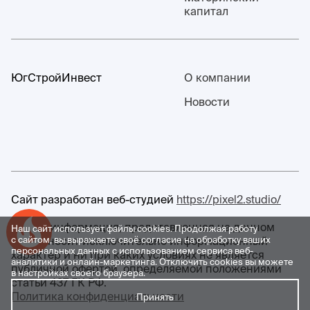
капитал
ЮгСтройИнвест
О компании
Новости
Сайт разработан веб-студией
https://pixel2.studio/
Любая информация, представленная на данном
Наш сайт использует файлы cookies. Продолжая работу
Успейте купить коммерческое помещение
сайте, носит исключительно информационный
с сайтом, вы выражаете своё согласие на обработку ваших
персональных данных с использованием сервиса веб-
характер и ни при каких условиях не является
аналитики и онлайн-маркетинга. Отключить cookies вы можете
публичной офертой, определяемой положениями
в настройках своего браузера.
статьи 437 ГК РФ.
Политика конфиденциальности
Принять