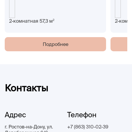
2
2-комнатная 57,3 м
2-комн
Подробнее
Контакты
Адрес
Телефон
г. Ростов-на-Дону, ул.
+7 (863) 310-02-39