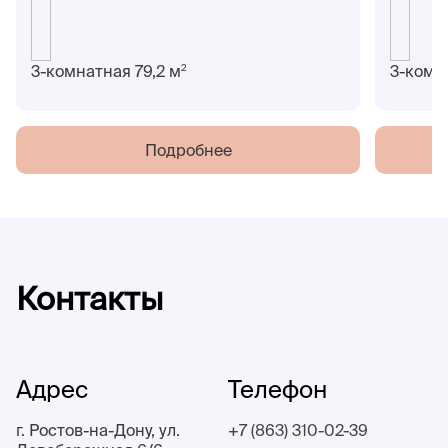
2
3-комнатная 79,2 м
3-комн
Подробнее
Контакты
Адрес
Телефон
г. Ростов-на-Дону, ул.
+7 (863) 310-02-39