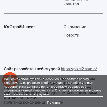
капитал
ЮгСтройИнвест
О компании
Новости
Сайт разработан веб-студией
https://pixel2.studio/
Любая информация, представленная на данном
Наш сайт использует файлы cookies. Продолжая работу
Успейте купить коммерческое помещение
сайте, носит исключительно информационный
с сайтом, вы выражаете своё согласие на обработку ваших
персональных данных с использованием сервиса веб-
характер и ни при каких условиях не является
аналитики и онлайн-маркетинга. Отключить cookies вы можете
публичной офертой, определяемой положениями
в настройках своего браузера.
статьи 437 ГК РФ.
Политика конфиденциальности
Принять