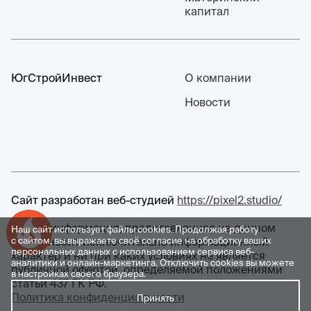
капитал
ЮгСтройИнвест
О компании
Новости
Сайт разработан веб-студией
https://pixel2.studio/
Любая информация, представленная на данном
Наш сайт использует файлы cookies. Продолжая работу
Успейте купить коммерческое помещение
сайте, носит исключительно информационный
с сайтом, вы выражаете своё согласие на обработку ваших
персональных данных с использованием сервиса веб-
характер и ни при каких условиях не является
аналитики и онлайн-маркетинга. Отключить cookies вы можете
публичной офертой, определяемой положениями
в настройках своего браузера.
статьи 437 ГК РФ.
Политика конфиденциальности
Принять