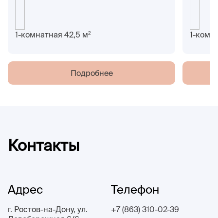
2
1-комнатная 42,5 м
1-комн
Подробнее
Контакты
Адрес
Телефон
г. Ростов-на-Дону, ул.
+7 (863) 310-02-39