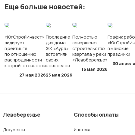
Еще больше новостей:
ЖК «Полет»
ЖК «Персона»
«ЮгСтройИнвест»
Последние
Полностью
График рабо
лидирует
два дома
завершено
«ЮгСтройИн
в рейтинге
ЖК «Аура»
строительство
в майские
г. Краснодар
по отношению
встретили
квартала у реки
праздники
распроданности
своих
«Левобережье»
30 апреля
к стройготовности
новоселов
16 мая 2026
мкр. «Губернский»
27 мая 2026
25 мая 2026
СК «Достояние»
ЖК «Архитектор»
Левобережье
Способы оплаты
г. Ставрополь
Документы
Ипотека