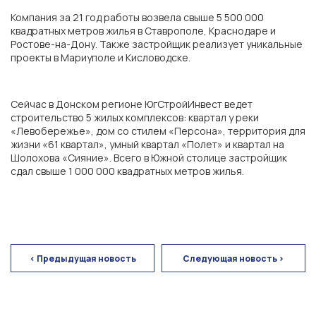
Компания за 21 год работы возвела свыше 5 500 000
квадратных метров жилья в Ставрополе, Краснодаре и
Ростове-на-Дону. Также застройщик реализует уникальные
проекты в Мариуполе и Кисловодске.
Сейчас в Донском регионе ЮгСтройИнвест ведет
строительство 5 жилых комплексов: квартал у реки
«Левобережье», дом со стилем «Персона», территория для
жизни «61 квартал», умный квартал «Полет» и квартал на
Шолохова «Сияние». Всего в Южной столице застройщик
ГК «ЮгСтройИнвест»
сдал свыше 1 000 000 квадратных метров жилья.
г. Ростов-на-Дону
< Предыдущая новость
Следующая новость >
Экорайон «Вересаево»
ЖК «Левобережье»