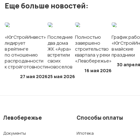
Еще больше новостей:
ЖК «Полет»
ЖК «Персона»
«ЮгСтройИнвест»
Последние
Полностью
График рабо
лидирует
два дома
завершено
«ЮгСтройИн
в рейтинге
ЖК «Аура»
строительство
в майские
г. Краснодар
по отношению
встретили
квартала у реки
праздники
распроданности
своих
«Левобережье»
30 апреля
к стройготовности
новоселов
16 мая 2026
мкр. «Губернский»
27 мая 2026
25 мая 2026
СК «Достояние»
ЖК «Архитектор»
Левобережье
Способы оплаты
г. Ставрополь
Документы
Ипотека