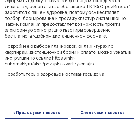
Оформить сделку от начала и до конца можно дома на
диване, в удобной для вас обстановке. ГК “ЮгСтройИнвест”
заботится о вашем здоровье, поэтому осуществляет
подбор, бронирование и продажу квартир дистанционно.
Также, компания предоставляет возможность пройти
электронную регистрацию квартиры совершенно
бесплатно, в удобном дистанционном формате.
Подробнее о выборе планировок, онлайн-турах по
квартирам, дистанционной брони и оплате, можно узнать в
инструкции по ссылке
https://mkr-
gubernskiy.ru/akcii/pokupka-kvartiry-onlajn/
ГК «ЮгСтройИнвест»
Позаботьтесь о здоровье и оставайтесь дома!
г. Ростов-на-Дону
< Предыдущая новость
Следующая новость >
Экорайон «Вересаево»
ЖК «Левобережье»