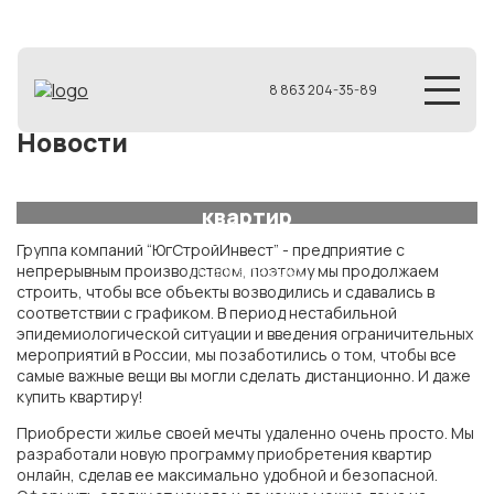
8 863 204-35-89
Новости
Группа компаний “ЮгСтройИнвест”
запустила онлайн-сервис по продаже
квартир
Группа компаний “ЮгСтройИнвест” - предприятие с
04 апреля 2020
непрерывным производством, поэтому мы продолжаем
строить, чтобы все объекты возводились и сдавались в
соответствии с графиком. В период нестабильной
эпидемиологической ситуации и введения ограничительных
мероприятий в России, мы позаботились о том, чтобы все
самые важные вещи вы могли сделать дистанционно. И даже
купить квартиру!
Приобрести жилье своей мечты удаленно очень просто. Мы
разработали новую программу приобретения квартир
онлайн, сделав ее максимально удобной и безопасной.