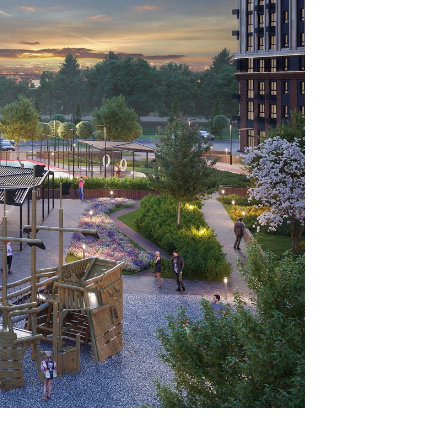
 «ЮгСтройИнвест»
ЖК
»
«Персона»
ЖК «Архитектор»
 «Кварталы 17/77»