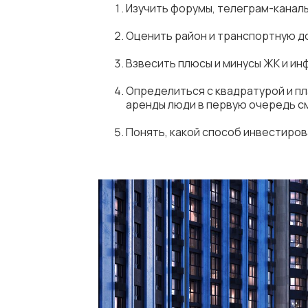
Изучить форумы, телеграм-канал
Оценить район и транспортную до
Взвесить плюсы и минусы ЖК и ин
Определиться с квадратурой и п
аренды люди в первую очередь с
Понять, какой способ инвестиров