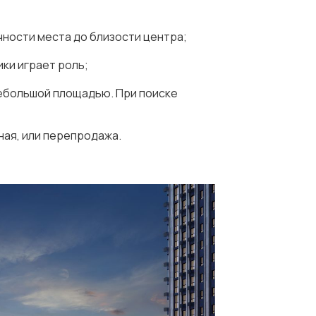
чности места до близости центра;
ики играет роль;
небольшой площадью. При поиске
ная, или перепродажа.