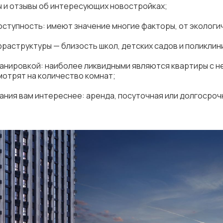
ы и отзывы об интересующих новостройках;
ступность: имеют значение многие факторы, от экологи
фраструктуры — близость школ, детских садов и поликлин
ланировкой: наиболее ликвидными являются квартиры с 
мотрят на количество комнат;
ания вам интереснее: аренда, посуточная или долгосроч