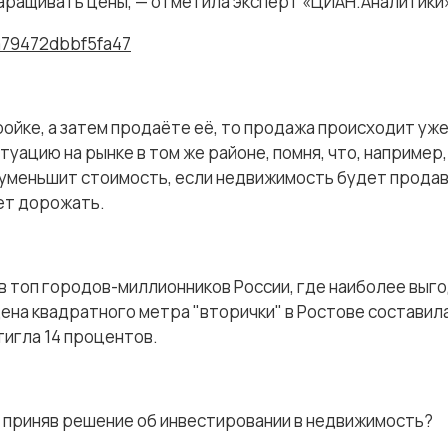
аращивать цены, — отметила эксперт «ЦИАН.Аналитики
9a79472dbbf5fa47
ройке, а затем продаёте её, то продажа происходит уж
уацию на рынке в том же районе, помня, что, например,
 уменьшит стоимость, если недвижимость будет продав
ет дорожать.
 в топ городов-миллионников России, где наиболее выг
ена квадратного метра "вторички" в Ростове составила
тигла 14 процентов.
, приняв решение об инвестировании в недвижимость?