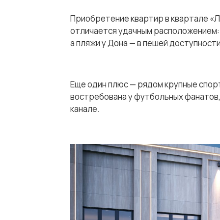
Приобретение квартир в квартале «
отличается удачным расположением: п
а пляжи у Дона — в пешей доступности
Еще один плюс — рядом крупные спор
востребована у футбольных фанатов,
канале.