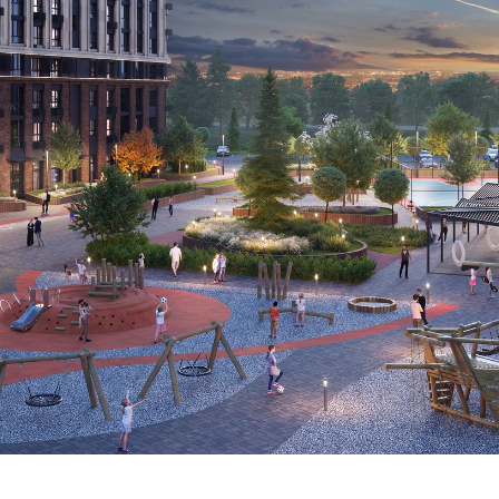
ГК
Экорайон
ЖК
ЖК «Полет
«Вересаево»
«Левобережье»
мкр. «Губернский»
СК «Достояние»
ЖК