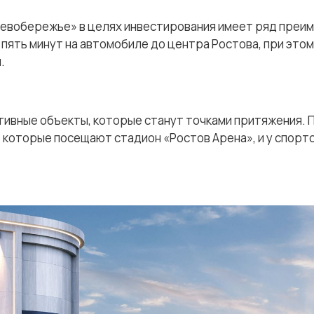
Левобережье» в целях инвестирования имеет ряд преи
ять минут на автомобиле до центра Ростова, при этом
.
тивные объекты, которые станут точками притяжения. 
 которые посещают стадион «Ростов Арена», и у спорт