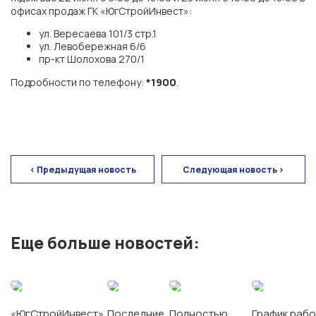
офисах продаж ГК «ЮгСтройИнвест»:
ул. Вересаева 101/3 стр.1
ул. Левобережная 6/6
пр-кт Шолохова 270/1
Подробности по телефону:
*1900
.
ГК «ЮгСтройИнвест»
< Предыдущая новость
Следующая новость >
г. Ростов-на-Дону
Еще больше новостей:
Экорайон «Вересаево»
ЖК «Левобережье»
«ЮгСтройИнвест»
Последние
Полностью
График рабо