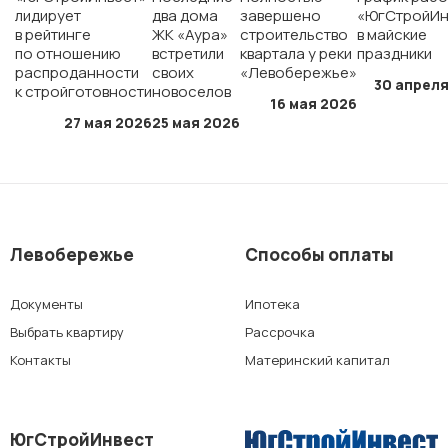
лидирует
два дома
завершено
«ЮгСтройИн
ЖК «Полет»
в рейтинге
ЖК «Аура»
строительство
в майские
по отношению
встретили
квартала у реки
праздники
распроданности
своих
«Левобережье»
ЖК «Персона»
30 апреля
к стройготовности
новоселов
16 мая 2026
27 мая 2026
25 мая 2026
г. Краснодар
мкр. «Губернский»
Левобережье
Способы оплаты
СК «Достояние»
Документы
Ипотека
ЖК «Архитектор»
Выбрать квартиру
Рассрочка
Контакты
Материнский капитал
г. Ставрополь
ЮгСтройИнвест