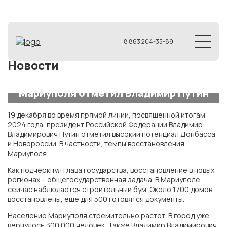
8 863 204-35-89
Новости
Строительный бум: потенциал
Мариуполя отметил Владимир Путин
19 декабря во время прямой линии, посвященной итогам
19 декабря 2024
2024 года, президент Российской Федерации Владимир
Владимирович Путин отметил высокий потенциал Донбасса
и Новороссии. В частности, темпы восстановления
Мариуполя.
Как подчеркнул глава государства, восстановление в новых
регионах – общегосударственная задача. В Мариуполе
сейчас наблюдается строительный бум. Около 1700 домов
восстановлены, еще для 500 готовятся документы.
Население Мариуполя стремительно растет. В город уже
вернулось 300 000 человек. Также Владимир Владимирович