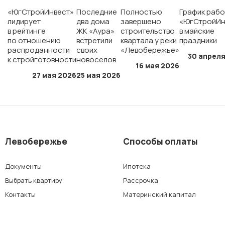
«ЮгСтройИнвест»
Последние
Полностью
График рабо
ЖК «Полет»
лидирует
два дома
завершено
«ЮгСтройИн
в рейтинге
ЖК «Аура»
строительство
в майские
по отношению
встретили
квартала у реки
праздники
ЖК «Персона»
распроданности
своих
«Левобережье»
30 апреля
к стройготовности
новоселов
16 мая 2026
27 мая 2026
25 мая 2026
г. Краснодар
мкр. «Губернский»
СК «Достояние»
Левобережье
Способы оплаты
Документы
Ипотека
ЖК «Архитектор»
Выбрать квартиру
Рассрочка
Контакты
Материнский капитал
г. Ставрополь