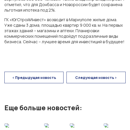
отметил, что для Донбасса и Новороссии будет сохранена
льготная ипотека под 2%.
ГК «ЮгСтройИнвест» возводит в Мариуполе жилые дома.
Уже сданы 3 дома, площадью квартир 9 000 кв. м. На первых
этажах зданий – магазины и аптеки. Планировки
коммерческих помещений подойдут под различные виды
бизнеса. Сейчас – лучшее время для инвестиций в будущее!
ГК «ЮгСтройИнвест»
< Предыдущая новость
Следующая новость >
г. Ростов-на-Дону
Экорайон «Вересаево»
Еще больше новостей:
ЖК «Левобережье»