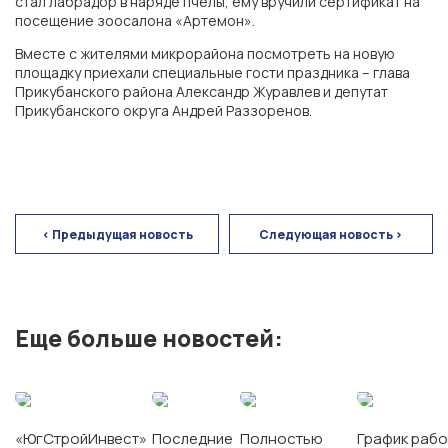
стал лабрадор в наряде пчелы, ему вручили сертификат на
посещение зоосалона «Артемон».
Вместе с жителями микрорайона посмотреть на новую
площадку приехали специальные гости праздника – глава
Прикубанского района Александр Журавлев и депутат
Прикубанского округа Андрей Раззоренов.
ГК «ЮгСтройИнвест»
< Предыдущая новость
Следующая новость >
г. Ростов-на-Дону
Еще больше новостей:
Экорайон «Вересаево»
ЖК «Левобережье»
«ЮгСтройИнвест»
Последние
Полностью
График рабо