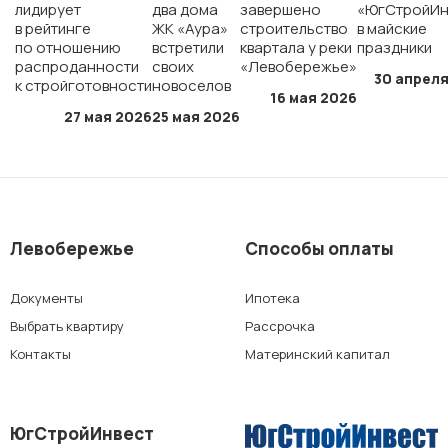
лидирует
два дома
завершено
«ЮгСтройИн
ЖК «Полет»
в рейтинге
ЖК «Аура»
строительство
в майские
по отношению
встретили
квартала у реки
праздники
распроданности
своих
«Левобережье»
ЖК «Персона»
30 апреля
к стройготовности
новоселов
16 мая 2026
27 мая 2026
25 мая 2026
г. Краснодар
мкр. «Губернский»
Левобережье
Способы оплаты
СК «Достояние»
Документы
Ипотека
Выбрать квартиру
Рассрочка
ЖК «Архитектор»
Контакты
Материнский капитал
г. Ставрополь
ЮгСтройИнвест