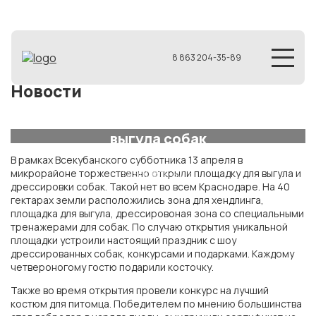
8 863 204-35-89
Новости
В «Губернском» открыли первую в
Прикубанском округе площадку для
выгула собак
В рамках Всекубанского субботника 13 апреля в
13 апреля 2019
микрорайоне торжественно открыли площадку для выгула и
дрессировки собак. Такой нет во всем Краснодаре. На 40
гектарах земли расположились зона для хендлинга,
площадка для выгула, дрессировоная зона со специальными
тренажерами для собак. По случаю открытия уникальной
площадки устроили настоящий праздник с шоу
дрессированных собак, конкурсами и подарками. Каждому
четвероногому гостю подарили косточку.
Также во время открытия провели конкурс на лучший
костюм для питомца. Победителем по мнению большинства