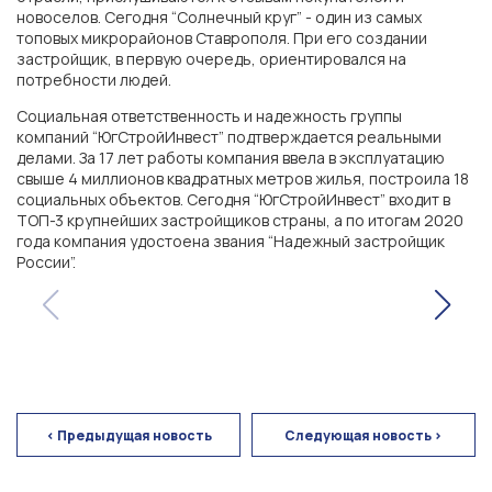
новоселов. Сегодня “Солнечный круг” - один из самых
топовых микрорайонов Ставрополя. При его создании
ЖК «Левобережье»
застройщик, в первую очередь, ориентировался на
потребности людей.
Социальная ответственность и надежность группы
ЖК «Полет»
компаний “ЮгСтройИнвест” подтверждается реальными
делами. За 17 лет работы компания ввела в эксплуатацию
свыше 4 миллионов квадратных метров жилья, построила 18
ЖК «Персона»
социальных объектов. Сегодня “ЮгСтройИнвест” входит в
ТОП-3 крупнейших застройщиков страны, а по итогам 2020
года компания удостоена звания “Надежный застройщик
России”.
г. Краснодар
мкр. «Губернский»
СК «Достояние»
< Предыдущая новость
Следующая новость >
ЖК «Архитектор»