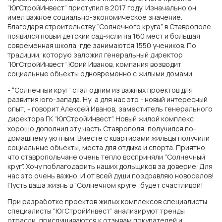
“ЮгСтройИнвест” приступил в 2017 году. Изначально он
имел важное социально-экономическое значение.
Благодаря строительству “Солнечного круга” в Ставрополе
появился новый детский сад-ясли на 160 мест и большая
современная школа, где занимаются 1550 учеников. По
традиции, которую заложил генеральный директор
“ЮгСтройИнвест” Юрий Иванов, компания возводит
социальные объекты одновременно с жилыми домами.
- “Солнечный круг” стал одним из важных проектов для
развития юго-запада. Ну, а для нас это - новый интересный
опыт, - говорит
Алексей Иванов
, заместитель генерального
директора ГК “ЮгСтройИнвест”.
Новый жилой комплекс
хорошо дополнил эту часть Ставрополя, получился по-
домашнему уютным. Вместе с квартирами жильцы получили
социальные объекты, места для отдыха и спорта. Приятно,
ГК «ЮгСтройИнвест»
что ставропольчане очень тепло восприняли “Солнечный
круг”. Хочу поблагодарить наших дольщиков за доверие. Для
нас это очень важно. И от всей души поздравляю новоселов!
Пусть ваша жизнь в “Солнечном круге” будет счастливой!
г. Ростов-на-Дону
При разработке проектов жилых комплексов специалисты
специалисты “ЮгСтройИнвест” анализируют тренды
Экорайон «Вересаево»
отрасли, прислушиваются к отзывам покупателей и