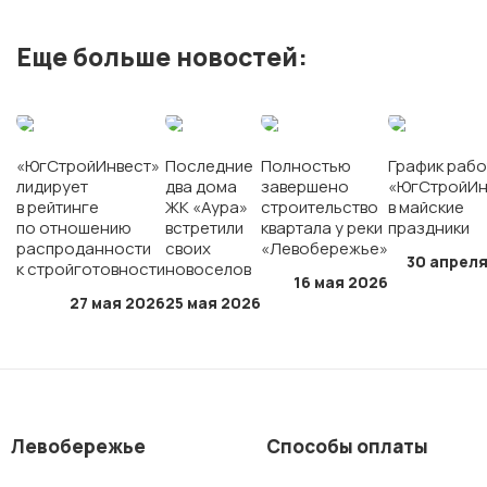
Еще больше новостей:
г. Ставрополь
ЖК «Кварталы 17/77»
«ЮгСтройИнвест»
Последние
Полностью
График рабо
лидирует
два дома
завершено
«ЮгСтройИн
в рейтинге
ЖК «Аура»
строительство
в майские
по отношению
встретили
квартала у реки
праздники
распроданности
своих
«Левобережье»
30 апреля
к стройготовности
новоселов
16 мая 2026
27 мая 2026
25 мая 2026
Левобережье
Способы оплаты