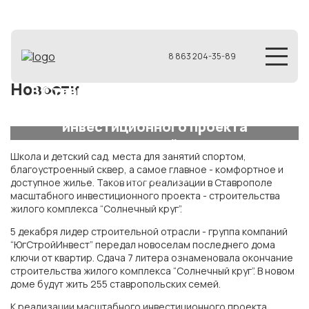
8 863 204-35-89
Новости
В Ставрополе ГК "ЮгСтройИнвест"
завершил реализацию масштабного
инвестиционного проекта
"Солнечный круг"
Школа и детский сад, места для занятий спортом,
благоустроенный сквер, а самое главное - комфортное и
05 декабря 2020
доступное жилье. Таков итог реализации в Ставрополе
масштабного инвестиционного проекта - строительства
жилого комплекса “Солнечный круг”.
5 декабря лидер строительной отрасли - группа компаний
“ЮгСтройИнвест” передал новоселам последнего дома
ключи от квартир. Сдача 7 литера ознаменовала окончание
строительства жилого комплекса “Солнечный круг”. В новом
доме будут жить 255 ставропольских семей.
К реализации масштабного инвестиционного проекта