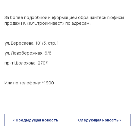
За более подробной информацией обращайтесь в офисы
продаж ГК «ЮгСтройИнвест» по адресам:
ул. Вересаева, 101/3, стр. 1
ул. Левобережная, 6/6
пр-т Шолохова, 270/1
ГК «ЮгСтройИнвест»
Или по телефону: *1900
г. Ростов-на-Дону
Экорайон «Вересаево»
< Предыдущая новость
Следующая новость >
ЖК «Левобережье»