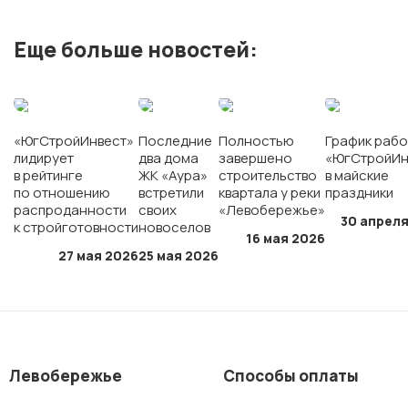
ЖК «Полет»
Еще больше новостей:
ЖК «Персона»
«ЮгСтройИнвест»
Последние
Полностью
График рабо
лидирует
два дома
завершено
«ЮгСтройИн
г. Краснодар
в рейтинге
ЖК «Аура»
строительство
в майские
по отношению
встретили
квартала у реки
праздники
распроданности
своих
«Левобережье»
мкр. «Губернский»
30 апреля
к стройготовности
новоселов
16 мая 2026
27 мая 2026
25 мая 2026
СК «Достояние»
ЖК «Архитектор»
Левобережье
Способы оплаты
г. Ставрополь