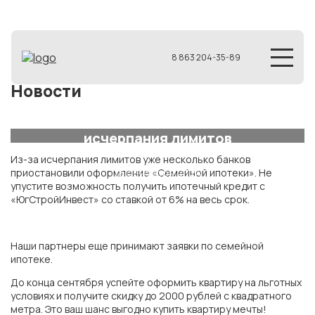
8 863 204-35-89
Новости
В ЮгСтройИнвест за семейной
ипотекой. Успей купить квартиру до
исчерпания лимитов
Из-за исчерпания лимитов уже несколько банков
18 сентября 2024
приостановили оформление «Семейной ипотеки». Не
упустите возможность получить ипотечный кредит с
«ЮгСтройИнвест» со ставкой от 6% на весь срок.
Наши партнеры еще принимают заявки по семейной
ипотеке.
До конца сентября успейте оформить квартиру на льготных
условиях и получите скидку до 2000 рублей с квадратного
метра. Это ваш шанс выгодно купить квартиру мечты!