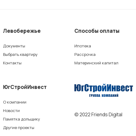
ЖК «Персона»
Левобережье
Способы оплаты
г. Краснодар
Документы
Ипотека
Выбрать квартиру
Рассрочка
мкр. «Губернский»
Контакты
Материнский капитал
СК «Достояние»
ЮгСтройИнвест
ЖК «Архитектор»
О компании
Новости
© 2022 Friends Digital
г. Ставрополь
Памятка дольщику
Другие проекты
ЖК «Кварталы 17/77»