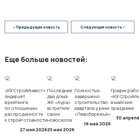
< Предыдущая новость
Следующая новость >
Еще больше новостей:
ГК «ЮгСтройИнвест»
г. Ростов-на-Дону
«ЮгСтройИнвест»
Последние
Полностью
График рабо
лидирует
два дома
завершено
«ЮгСтройИн
Экорайон «Вересаево»
в рейтинге
ЖК «Аура»
строительство
в майские
по отношению
встретили
квартала у реки
праздники
распроданности
своих
«Левобережье»
30 апреля
ЖК «Левобережье»
к стройготовности
новоселов
16 мая 2026
27 мая 2026
25 мая 2026
ЖК «Полет»