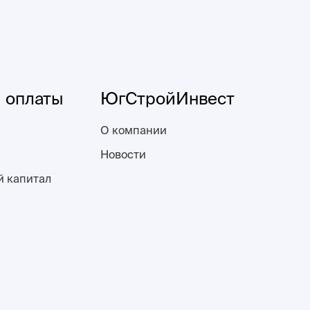
 оплаты
ЮгСтройИнвест
О компании
Новости
й капитал