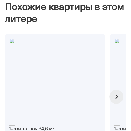
Похожие квартиры в этом
литере
2
1-комнатная 34,6 м
1-комна