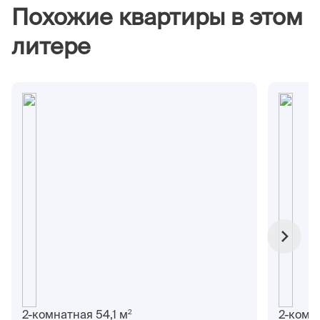
Похожие квартиры в этом
литере
2
2-комнатная 54,1 м
2-комн