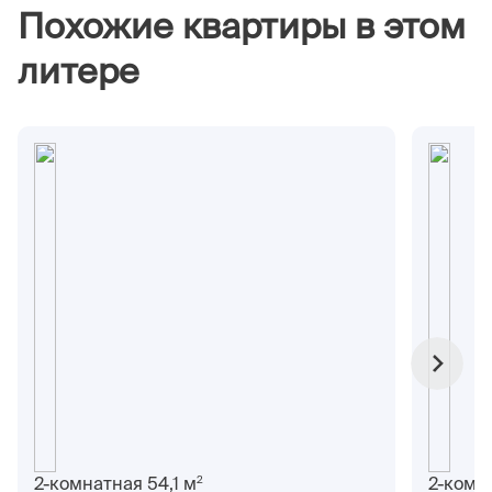
Похожие квартиры в этом
литере
2
2-комнатная 54,1 м
2-комн