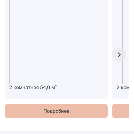
2
2-комнатная 54,0 м
2-комн
Подробнее