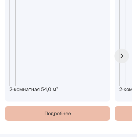
2
2-комнатная 54,0 м
2-комн
Подробнее